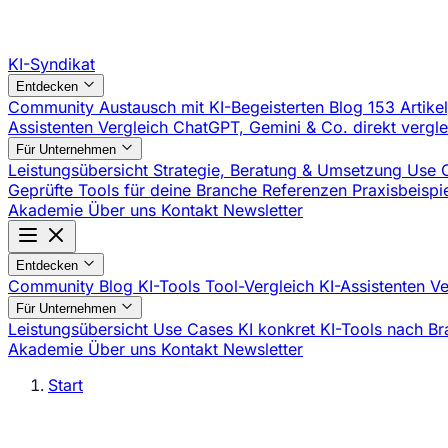
KI-Syndikat
Entdecken
Community
Austausch mit KI-Begeisterten
Blog
153 Artike
Assistenten Vergleich
ChatGPT, Gemini & Co. direkt vergl
Für Unternehmen
Leistungsübersicht
Strategie, Beratung & Umsetzung
Use 
Geprüfte Tools für deine Branche
Referenzen
Praxisbeisp
Akademie
Über uns
Kontakt
Newsletter
Entdecken
Community
Blog
KI-Tools
Tool-Vergleich
KI-Assistenten V
Für Unternehmen
Leistungsübersicht
Use Cases
KI konkret
KI-Tools nach B
Akademie
Über uns
Kontakt
Newsletter
Start