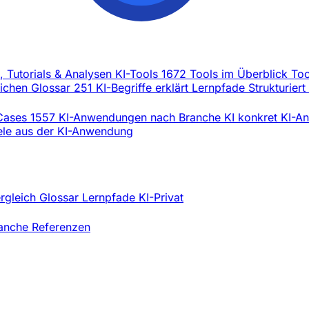
l, Tutorials & Analysen
KI-Tools
1672 Tools im Überblick
Too
eichen
Glossar
251 KI-Begriffe erklärt
Lernpfade
Strukturiert
Cases
1557 KI-Anwendungen nach Branche
KI konkret
KI-An
iele aus der KI-Anwendung
ergleich
Glossar
Lernpfade
KI-Privat
ranche
Referenzen