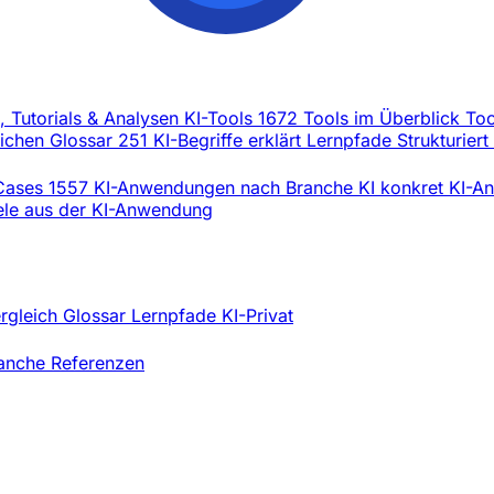
l, Tutorials & Analysen
KI-Tools
1672 Tools im Überblick
Too
eichen
Glossar
251 KI-Begriffe erklärt
Lernpfade
Strukturiert
Cases
1557 KI-Anwendungen nach Branche
KI konkret
KI-An
iele aus der KI-Anwendung
ergleich
Glossar
Lernpfade
KI-Privat
ranche
Referenzen