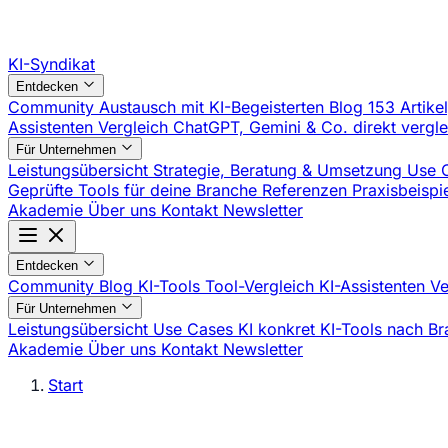
KI-Syndikat
Entdecken
Community
Austausch mit KI-Begeisterten
Blog
153 Artike
Assistenten Vergleich
ChatGPT, Gemini & Co. direkt vergl
Für Unternehmen
Leistungsübersicht
Strategie, Beratung & Umsetzung
Use 
Geprüfte Tools für deine Branche
Referenzen
Praxisbeisp
Akademie
Über uns
Kontakt
Newsletter
Entdecken
Community
Blog
KI-Tools
Tool-Vergleich
KI-Assistenten V
Für Unternehmen
Leistungsübersicht
Use Cases
KI konkret
KI-Tools nach B
Akademie
Über uns
Kontakt
Newsletter
Start