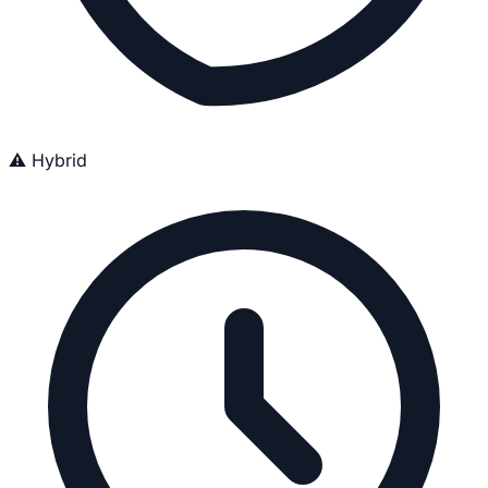
⚠️ Hybrid