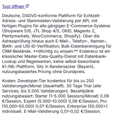
Tool öffnen
Deutsche, DSGVO-konforme Plattform für Echtzeit-
Adress- und Stammdaten-Validierung per API, mit
fertigen Plugins für alle gängigen E-Commerce-Systeme
(Shopware 5/6, JTL Shop 4/5, OXID, Magento 2,
Plentymarkets, WooCommerce, Shopify). Über die
Adressprüfung hinaus auch E-Mail-, Telefon-, Namen-,
IBAN- und USt-ID-Verifikation; Bulk-Datenbereinigung für
CRM-Bestände. **Wichtig zu wissen:** Endereco ist ein
klassischer Master-Data-Quality-Dienst mit Datenbank-
Lookup und Regelwerken, keine selbst-beworbene
KI-/ML-Plattform. Sitz in Randersacker (Bayern),
nutzungsbasiertes Pricing ohne Grundpreis.
Kosten:
Developer-Tier kostenlos für bis zu 250
Validierungen/Monat (dauerhaft). 30 Tage Trial (alle
Services, bis 5.000 Validierungen). Bezahlpläne
nutzungsbasiert: Starter (1–5.000 Sessions/Monat) 0,09
€/Session, Expert (5.000–10.000) 0,08 €/Session, Pro
(10.000–50.000) 0,07 €/Session, Enterprise (50.000+)
individuell. E-Mail-Validierung 0,01–0,02 €/Session.