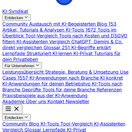
KI-Syndikat
Entdecken
Community
Austausch mit KI-Begeisterten
Blog
153
Artikel, Tutorials & Analysen
KI-Tools
1672 Tools im
Überblick
Tool-Vergleich
Tools nach Kosten und DSGVO
filtern
KI-Assistenten Vergleich
ChatGPT, Gemini & Co.
direkt vergleichen
Glossar
251 KI-Begriffe erklärt
Lernpfade
Strukturiert KI lernen
KI-Privat
Tutorials für
dein Privatleben
Für Unternehmen
Leistungsübersicht
Strategie, Beratung & Umsetzung
Use
Cases
1557 KI-Anwendungen nach Branche
KI konkret
KI-Anwendungen für deinen Betriebstyp
KI-Tools nach
Branche
Geprüfte Tools für deine Branche
Referenzen
Praxisbeispiele aus der KI-Anwendung
Akademie
Über uns
Kontakt
Newsletter
Entdecken
Community
Blog
KI-Tools
Tool-Vergleich
KI-Assistenten
Vergleich
Glossar
Lernpfade
KI-Privat