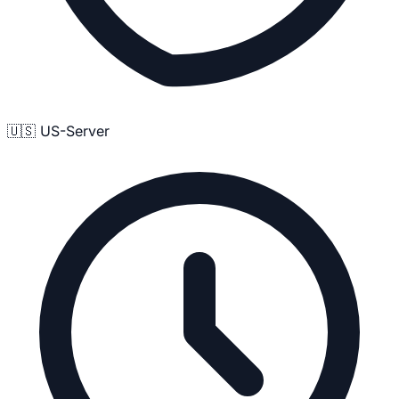
🇺🇸 US-Server