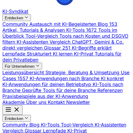
KI-Syndikat
Entdecken
Community
Austausch mit KI-Begeisterten
Blog
153
Artikel, Tutorials & Analysen
KI-Tools
1672 Tools im
Überblick
Tool-Vergleich
Tools nach Kosten und DSGVO
filtern
KI-Assistenten Vergleich
ChatGPT, Gemini & Co.
direkt vergleichen
Glossar
251 KI-Begriffe erklärt
Lernpfade
Strukturiert KI lernen
KI-Privat
Tutorials für
dein Privatleben
Für Unternehmen
Leistungsübersicht
Strategie, Beratung & Umsetzung
Use
Cases
1557 KI-Anwendungen nach Branche
KI konkret
KI-Anwendungen für deinen Betriebstyp
KI-Tools nach
Branche
Geprüfte Tools für deine Branche
Referenzen
Praxisbeispiele aus der KI-Anwendung
Akademie
Über uns
Kontakt
Newsletter
Entdecken
Community
Blog
KI-Tools
Tool-Vergleich
KI-Assistenten
Vergleich
Glossar
Lernpfade
KI-Privat