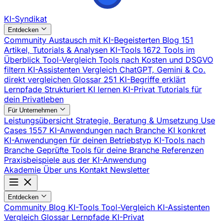
KI-Syndikat
Entdecken
Community
Austausch mit KI-Begeisterten
Blog
151
Artikel, Tutorials & Analysen
KI-Tools
1672 Tools im
Überblick
Tool-Vergleich
Tools nach Kosten und DSGVO
filtern
KI-Assistenten Vergleich
ChatGPT, Gemini & Co.
direkt vergleichen
Glossar
251 KI-Begriffe erklärt
Lernpfade
Strukturiert KI lernen
KI-Privat
Tutorials für
dein Privatleben
Für Unternehmen
Leistungsübersicht
Strategie, Beratung & Umsetzung
Use
Cases
1557 KI-Anwendungen nach Branche
KI konkret
KI-Anwendungen für deinen Betriebstyp
KI-Tools nach
Branche
Geprüfte Tools für deine Branche
Referenzen
Praxisbeispiele aus der KI-Anwendung
Akademie
Über uns
Kontakt
Newsletter
Entdecken
Community
Blog
KI-Tools
Tool-Vergleich
KI-Assistenten
Vergleich
Glossar
Lernpfade
KI-Privat