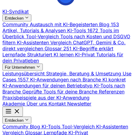
KI-Syndikat
Entdecken
Community
Austausch mit KI-Begeisterten
Blog
153
Artikel, Tutorials & Analysen
KI-Tools
1672 Tools im
Überblick
Tool-Vergleich
Tools nach Kosten und DSGVO
filtern
KI-Assistenten Vergleich
ChatGPT, Gemini & Co.
direkt vergleichen
Glossar
251 KI-Begriffe erklärt
Lernpfade
Strukturiert KI lernen
KI-Privat
Tutorials für
dein Privatleben
Für Unternehmen
Leistungsübersicht
Strategie, Beratung & Umsetzung
Use
Cases
1557 KI-Anwendungen nach Branche
KI konkret
KI-Anwendungen für deinen Betriebstyp
KI-Tools nach
Branche
Geprüfte Tools für deine Branche
Referenzen
Praxisbeispiele aus der KI-Anwendung
Akademie
Über uns
Kontakt
Newsletter
Entdecken
Community
Blog
KI-Tools
Tool-Vergleich
KI-Assistenten
Vergleich
Glossar
Lernpfade
KI-Privat