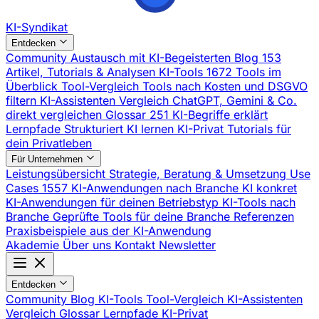
KI-Syndikat
Entdecken
Community
Austausch mit KI-Begeisterten
Blog
153
Artikel, Tutorials & Analysen
KI-Tools
1672 Tools im
Überblick
Tool-Vergleich
Tools nach Kosten und DSGVO
filtern
KI-Assistenten Vergleich
ChatGPT, Gemini & Co.
direkt vergleichen
Glossar
251 KI-Begriffe erklärt
Lernpfade
Strukturiert KI lernen
KI-Privat
Tutorials für
dein Privatleben
Für Unternehmen
Leistungsübersicht
Strategie, Beratung & Umsetzung
Use
Cases
1557 KI-Anwendungen nach Branche
KI konkret
KI-Anwendungen für deinen Betriebstyp
KI-Tools nach
Branche
Geprüfte Tools für deine Branche
Referenzen
Praxisbeispiele aus der KI-Anwendung
Akademie
Über uns
Kontakt
Newsletter
Entdecken
Community
Blog
KI-Tools
Tool-Vergleich
KI-Assistenten
Vergleich
Glossar
Lernpfade
KI-Privat