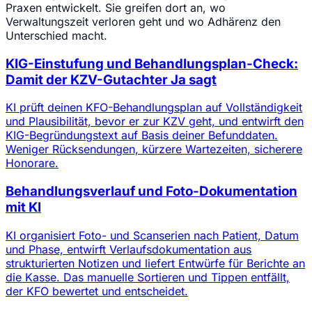
Praxen entwickelt. Sie greifen dort an, wo
Verwaltungszeit verloren geht und wo Adhärenz den
Unterschied macht.
KIG-Einstufung und Behandlungsplan-Check:
Damit der KZV-Gutachter Ja sagt
KI prüft deinen KFO-Behandlungsplan auf Vollständigkeit
und Plausibilität, bevor er zur KZV geht, und entwirft den
KIG-Begründungstext auf Basis deiner Befunddaten.
Weniger Rücksendungen, kürzere Wartezeiten, sicherere
Honorare.
Behandlungsverlauf und Foto-Dokumentation
mit KI
KI organisiert Foto- und Scanserien nach Patient, Datum
und Phase, entwirft Verlaufsdokumentation aus
strukturierten Notizen und liefert Entwürfe für Berichte an
die Kasse. Das manuelle Sortieren und Tippen entfällt,
der KFO bewertet und entscheidet.