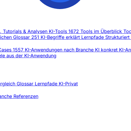
l, Tutorials & Analysen
KI-Tools
1672 Tools im Überblick
Too
eichen
Glossar
251 KI-Begriffe erklärt
Lernpfade
Strukturiert
Cases
1557 KI-Anwendungen nach Branche
KI konkret
KI-An
iele aus der KI-Anwendung
ergleich
Glossar
Lernpfade
KI-Privat
ranche
Referenzen