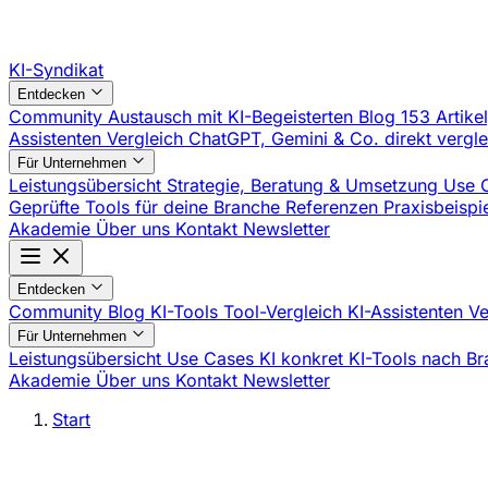
KI-Syndikat
Entdecken
Community
Austausch mit KI-Begeisterten
Blog
153 Artike
Assistenten Vergleich
ChatGPT, Gemini & Co. direkt vergl
Für Unternehmen
Leistungsübersicht
Strategie, Beratung & Umsetzung
Use 
Geprüfte Tools für deine Branche
Referenzen
Praxisbeisp
Akademie
Über uns
Kontakt
Newsletter
Entdecken
Community
Blog
KI-Tools
Tool-Vergleich
KI-Assistenten V
Für Unternehmen
Leistungsübersicht
Use Cases
KI konkret
KI-Tools nach B
Akademie
Über uns
Kontakt
Newsletter
Start