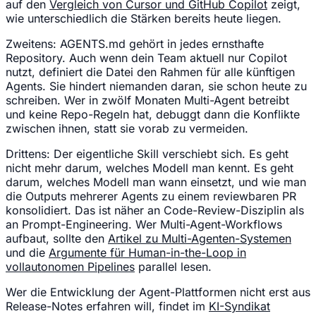
auf den
Vergleich von Cursor und GitHub Copilot
zeigt,
wie unterschiedlich die Stärken bereits heute liegen.
Zweitens: AGENTS.md gehört in jedes ernsthafte
Repository. Auch wenn dein Team aktuell nur Copilot
nutzt, definiert die Datei den Rahmen für alle künftigen
Agents. Sie hindert niemanden daran, sie schon heute zu
schreiben. Wer in zwölf Monaten Multi-Agent betreibt
und keine Repo-Regeln hat, debuggt dann die Konflikte
zwischen ihnen, statt sie vorab zu vermeiden.
Drittens: Der eigentliche Skill verschiebt sich. Es geht
nicht mehr darum, welches Modell man kennt. Es geht
darum, welches Modell man wann einsetzt, und wie man
die Outputs mehrerer Agents zu einem reviewbaren PR
konsolidiert. Das ist näher an Code-Review-Disziplin als
an Prompt-Engineering. Wer Multi-Agent-Workflows
aufbaut, sollte den
Artikel zu Multi-Agenten-Systemen
und die
Argumente für Human-in-the-Loop in
vollautonomen Pipelines
parallel lesen.
Wer die Entwicklung der Agent-Plattformen nicht erst aus
Release-Notes erfahren will, findet im
KI-Syndikat