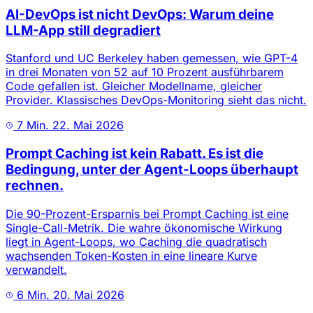
AI-DevOps ist nicht DevOps: Warum deine
LLM-App still degradiert
Stanford und UC Berkeley haben gemessen, wie GPT-4
in drei Monaten von 52 auf 10 Prozent ausführbarem
Code gefallen ist. Gleicher Modellname, gleicher
Provider. Klassisches DevOps-Monitoring sieht das nicht.
7 Min.
22. Mai 2026
Prompt Caching ist kein Rabatt. Es ist die
Bedingung, unter der Agent-Loops überhaupt
rechnen.
Die 90-Prozent-Ersparnis bei Prompt Caching ist eine
Single-Call-Metrik. Die wahre ökonomische Wirkung
liegt in Agent-Loops, wo Caching die quadratisch
wachsenden Token-Kosten in eine lineare Kurve
verwandelt.
6 Min.
20. Mai 2026