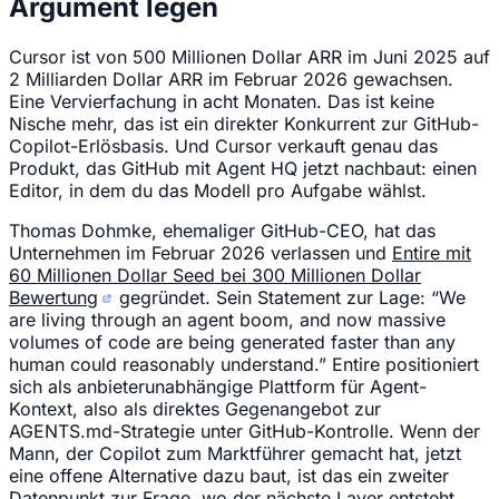
Argument legen
Cursor ist von 500 Millionen Dollar ARR im Juni 2025 auf
2 Milliarden Dollar ARR im Februar 2026 gewachsen.
Eine Vervierfachung in acht Monaten. Das ist keine
Nische mehr, das ist ein direkter Konkurrent zur GitHub-
Copilot-Erlösbasis. Und Cursor verkauft genau das
Produkt, das GitHub mit Agent HQ jetzt nachbaut: einen
Editor, in dem du das Modell pro Aufgabe wählst.
Thomas Dohmke, ehemaliger GitHub-CEO, hat das
Unternehmen im Februar 2026 verlassen und
Entire mit
60 Millionen Dollar Seed bei 300 Millionen Dollar
Bewertung
gegründet. Sein Statement zur Lage: “We
are living through an agent boom, and now massive
volumes of code are being generated faster than any
human could reasonably understand.” Entire positioniert
sich als anbieterunabhängige Plattform für Agent-
Kontext, also als direktes Gegenangebot zur
AGENTS.md-Strategie unter GitHub-Kontrolle. Wenn der
Mann, der Copilot zum Marktführer gemacht hat, jetzt
eine offene Alternative dazu baut, ist das ein zweiter
Datenpunkt zur Frage, wo der nächste Layer entsteht.