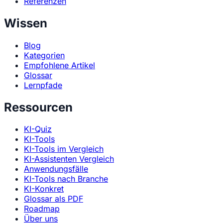
Referenzen
Wissen
Blog
Kategorien
Empfohlene Artikel
Glossar
Lernpfade
Ressourcen
KI-Quiz
KI-Tools
KI-Tools im Vergleich
KI-Assistenten Vergleich
Anwendungsfälle
KI-Tools nach Branche
KI-Konkret
Glossar als PDF
Roadmap
Über uns