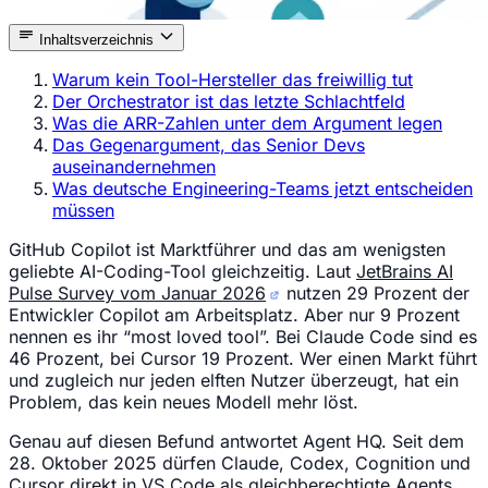
Inhaltsverzeichnis
Warum kein Tool-Hersteller das freiwillig tut
Der Orchestrator ist das letzte Schlachtfeld
Was die ARR-Zahlen unter dem Argument legen
Das Gegenargument, das Senior Devs
auseinandernehmen
Was deutsche Engineering-Teams jetzt entscheiden
müssen
GitHub Copilot ist Marktführer und das am wenigsten
geliebte AI-Coding-Tool gleichzeitig. Laut
JetBrains AI
Pulse Survey vom Januar 2026
nutzen 29 Prozent der
Entwickler Copilot am Arbeitsplatz. Aber nur 9 Prozent
nennen es ihr “most loved tool”. Bei Claude Code sind es
46 Prozent, bei Cursor 19 Prozent. Wer einen Markt führt
und zugleich nur jeden elften Nutzer überzeugt, hat ein
Problem, das kein neues Modell mehr löst.
Genau auf diesen Befund antwortet Agent HQ. Seit dem
28. Oktober 2025 dürfen Claude, Codex, Cognition und
Cursor direkt in VS Code als gleichberechtigte Agents