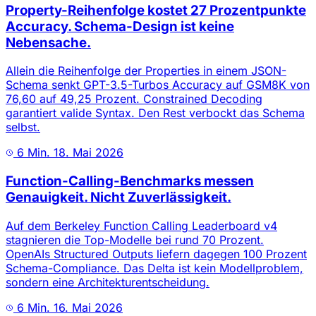
Property-Reihenfolge kostet 27 Prozentpunkte
Accuracy. Schema-Design ist keine
Nebensache.
Allein die Reihenfolge der Properties in einem JSON-
Schema senkt GPT-3.5-Turbos Accuracy auf GSM8K von
76,60 auf 49,25 Prozent. Constrained Decoding
garantiert valide Syntax. Den Rest verbockt das Schema
selbst.
6 Min.
18. Mai 2026
Function-Calling-Benchmarks messen
Genauigkeit. Nicht Zuverlässigkeit.
Auf dem Berkeley Function Calling Leaderboard v4
stagnieren die Top-Modelle bei rund 70 Prozent.
OpenAIs Structured Outputs liefern dagegen 100 Prozent
Schema-Compliance. Das Delta ist kein Modellproblem,
sondern eine Architekturentscheidung.
6 Min.
16. Mai 2026