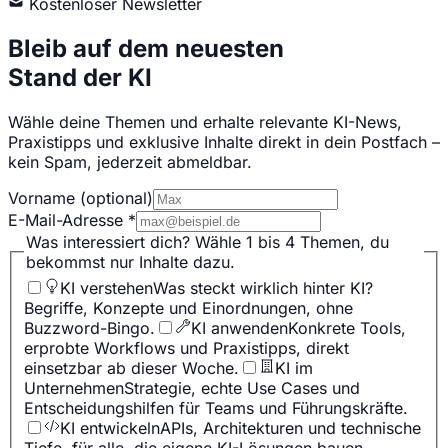
Kostenloser Newsletter
Bleib auf dem neuesten
Stand der KI
Wähle deine Themen und erhalte relevante KI-News,
Praxistipps und exklusive Inhalte direkt in dein Postfach –
kein Spam, jederzeit abmeldbar.
Vorname
(optional)
E-Mail-Adresse
*
Was interessiert dich?
Wähle 1 bis 4 Themen, du
bekommst nur Inhalte dazu.
KI verstehen
Was steckt wirklich hinter KI?
Begriffe, Konzepte und Einordnungen, ohne
Buzzword-Bingo.
KI anwenden
Konkrete Tools,
erprobte Workflows und Praxistipps, direkt
einsetzbar ab dieser Woche.
KI im
Unternehmen
Strategie, echte Use Cases und
Entscheidungshilfen für Teams und Führungskräfte.
KI entwickeln
APIs, Architekturen und technische
Tiefe, für alle, die eigene KI-Lösungen bauen.