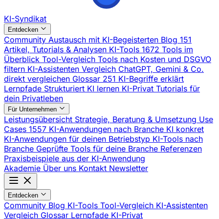
KI-Syndikat
Entdecken
Community
Austausch mit KI-Begeisterten
Blog
151
Artikel, Tutorials & Analysen
KI-Tools
1672 Tools im
Überblick
Tool-Vergleich
Tools nach Kosten und DSGVO
filtern
KI-Assistenten Vergleich
ChatGPT, Gemini & Co.
direkt vergleichen
Glossar
251 KI-Begriffe erklärt
Lernpfade
Strukturiert KI lernen
KI-Privat
Tutorials für
dein Privatleben
Für Unternehmen
Leistungsübersicht
Strategie, Beratung & Umsetzung
Use
Cases
1557 KI-Anwendungen nach Branche
KI konkret
KI-Anwendungen für deinen Betriebstyp
KI-Tools nach
Branche
Geprüfte Tools für deine Branche
Referenzen
Praxisbeispiele aus der KI-Anwendung
Akademie
Über uns
Kontakt
Newsletter
Entdecken
Community
Blog
KI-Tools
Tool-Vergleich
KI-Assistenten
Vergleich
Glossar
Lernpfade
KI-Privat