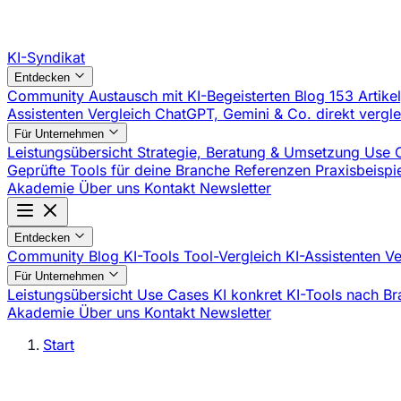
KI-Syndikat
Entdecken
Community
Austausch mit KI-Begeisterten
Blog
153 Artike
Assistenten Vergleich
ChatGPT, Gemini & Co. direkt vergl
Für Unternehmen
Leistungsübersicht
Strategie, Beratung & Umsetzung
Use 
Geprüfte Tools für deine Branche
Referenzen
Praxisbeisp
Akademie
Über uns
Kontakt
Newsletter
Entdecken
Community
Blog
KI-Tools
Tool-Vergleich
KI-Assistenten V
Für Unternehmen
Leistungsübersicht
Use Cases
KI konkret
KI-Tools nach B
Akademie
Über uns
Kontakt
Newsletter
Start