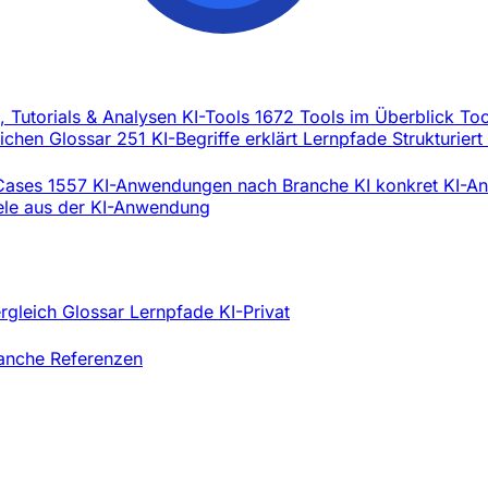
l, Tutorials & Analysen
KI-Tools
1672 Tools im Überblick
Too
eichen
Glossar
251 KI-Begriffe erklärt
Lernpfade
Strukturiert
Cases
1557 KI-Anwendungen nach Branche
KI konkret
KI-An
iele aus der KI-Anwendung
ergleich
Glossar
Lernpfade
KI-Privat
ranche
Referenzen