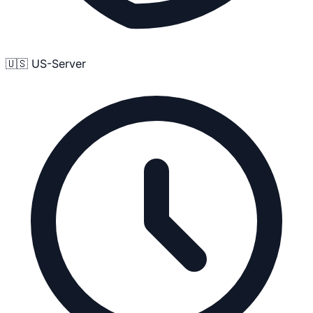
🇺🇸 US-Server