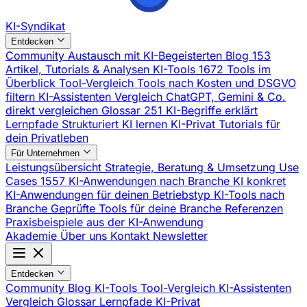
KI-Syndikat
Entdecken
Community
Austausch mit KI-Begeisterten
Blog
153
Artikel, Tutorials & Analysen
KI-Tools
1672 Tools im
Überblick
Tool-Vergleich
Tools nach Kosten und DSGVO
filtern
KI-Assistenten Vergleich
ChatGPT, Gemini & Co.
direkt vergleichen
Glossar
251 KI-Begriffe erklärt
Lernpfade
Strukturiert KI lernen
KI-Privat
Tutorials für
dein Privatleben
Für Unternehmen
Leistungsübersicht
Strategie, Beratung & Umsetzung
Use
Cases
1557 KI-Anwendungen nach Branche
KI konkret
KI-Anwendungen für deinen Betriebstyp
KI-Tools nach
Branche
Geprüfte Tools für deine Branche
Referenzen
Praxisbeispiele aus der KI-Anwendung
Akademie
Über uns
Kontakt
Newsletter
Entdecken
Community
Blog
KI-Tools
Tool-Vergleich
KI-Assistenten
Vergleich
Glossar
Lernpfade
KI-Privat