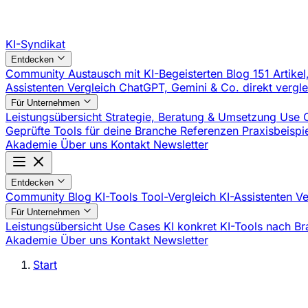
KI-Syndikat
Entdecken
Community
Austausch mit KI-Begeisterten
Blog
151 Artikel
Assistenten Vergleich
ChatGPT, Gemini & Co. direkt vergl
Für Unternehmen
Leistungsübersicht
Strategie, Beratung & Umsetzung
Use 
Geprüfte Tools für deine Branche
Referenzen
Praxisbeisp
Akademie
Über uns
Kontakt
Newsletter
Entdecken
Community
Blog
KI-Tools
Tool-Vergleich
KI-Assistenten V
Für Unternehmen
Leistungsübersicht
Use Cases
KI konkret
KI-Tools nach B
Akademie
Über uns
Kontakt
Newsletter
Start