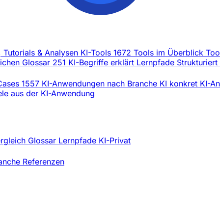
, Tutorials & Analysen
KI-Tools
1672 Tools im Überblick
Too
eichen
Glossar
251 KI-Begriffe erklärt
Lernpfade
Strukturiert
Cases
1557 KI-Anwendungen nach Branche
KI konkret
KI-An
iele aus der KI-Anwendung
ergleich
Glossar
Lernpfade
KI-Privat
ranche
Referenzen